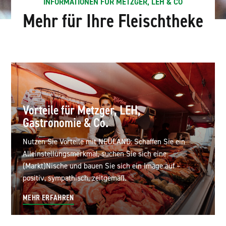
INFORMATIONEN FÜR METZGER, LEH & CO
Mehr für Ihre Fleischtheke
Vorteile für Metzger, LEH,
Gastronomie & Co.
Nutzen Sie Vorteile mit NEULAND: Schaffen Sie ein
Alleinstellungsmerkmal, suchen Sie sich eine
(Markt)Nische und bauen Sie sich ein Image auf –
positiv, sympathisch, zeitgemäß.
MEHR ERFAHREN