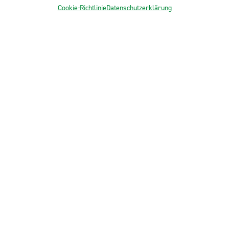
Services
Cookie-Richtlinie
Datenschutzerklärung
Echte Neuländer
Kontakt
NEULAND-Produkte
Sortiment LEH
Sortiment Metzgereien
Sortiment Kantine & Gastro
NEULAND finden
Neuland folgen
© 2026 NEULAND Fleischvertriebs GmbH