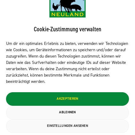
Das ist Neuland
Cookie-Zustimmung verwalten
NEULAND ist ein historisch gewachsenes, von namhaften
Trägerverbänden mitgegründetes und anerkanntes
Um dir ein optimales Erlebnis zu bieten, verwenden wir Technologien
Qualitätsfleischprogramm, das für eine besonders artgerechte und
wie Cookies, um Geräteinformationen zu speichern und/oder darauf
umweltschonende Nutztierhaltung steht. Seit über 30 Jahren setzen
zuzugreifen. Wenn du diesen Technologien zustimmst, können wir
wir uns für eine sichtbare Verbesserung der Nutztierhaltung ein.
Daten wie das Surfverhalten oder eindeutige IDs auf dieser Website
verarbeiten. Wenn du deine Zustimmung nicht erteilst oder
zurückziehst, können bestimmte Merkmale und Funktionen
Kontakt ins Neuland
beeinträchtigt werden.
Bei Fragen freuen wir uns
hier
über eine Kontaktaufnahme.
AKZEPTIEREN
NEULAND entdecken
ABLEHNEN
Markenzeichen
EINSTELLUNGEN ANSEHEN
Produkte