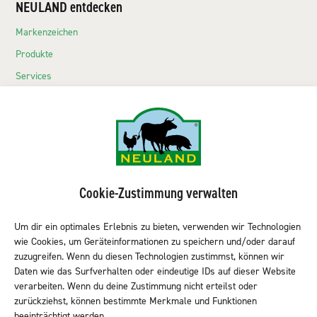
NEULAND entdecken
Markenzeichen
Produkte
Services
Echte Neuländer
Kontakt
NEULAND-Produkte
Sortiment LEH
Cookie-Zustimmung verwalten
Sortiment Metzgereien
Um dir ein optimales Erlebnis zu bieten, verwenden wir Technologien
Sortiment Kantine & Gastro
wie Cookies, um Geräteinformationen zu speichern und/oder darauf
NEULAND finden
zuzugreifen. Wenn du diesen Technologien zustimmst, können wir
Daten wie das Surfverhalten oder eindeutige IDs auf dieser Website
verarbeiten. Wenn du deine Zustimmung nicht erteilst oder
zurückziehst, können bestimmte Merkmale und Funktionen
Neuland folgen
beeinträchtigt werden.