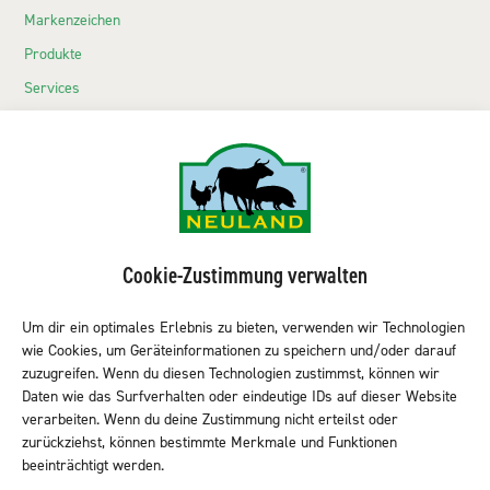
Markenzeichen
Produkte
Services
Echte Neuländer
Kontakt
NEULAND-Produkte
Sortiment LEH
Cookie-Zustimmung verwalten
Sortiment Metzgereien
Sortiment Kantine & Gastro
Um dir ein optimales Erlebnis zu bieten, verwenden wir Technologien
wie Cookies, um Geräteinformationen zu speichern und/oder darauf
NEULAND finden
zuzugreifen. Wenn du diesen Technologien zustimmst, können wir
Daten wie das Surfverhalten oder eindeutige IDs auf dieser Website
verarbeiten. Wenn du deine Zustimmung nicht erteilst oder
zurückziehst, können bestimmte Merkmale und Funktionen
Neuland folgen
beeinträchtigt werden.