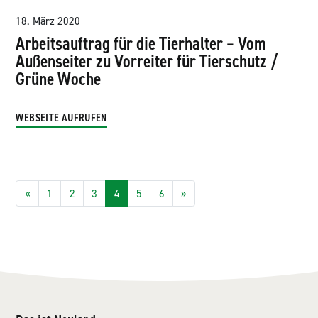
18. März 2020
Arbeitsauftrag für die Tierhalter – Vom
Außenseiter zu Vorreiter für Tierschutz /
Grüne Woche
WEBSEITE AUFRUFEN
Posts navigation
«
1
2
3
4
5
6
»