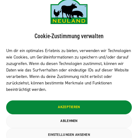
Kontakt
NEULAND-Produkte
Sortiment LEH
Cookie-Zustimmung verwalten
Sortiment Metzgereien
Sortiment Kantine & Gastro
Um dir ein optimales Erlebnis zu bieten, verwenden wir Technologien
wie Cookies, um Geräteinformationen zu speichern und/oder darauf
NEULAND finden
zuzugreifen. Wenn du diesen Technologien zustimmst, können wir
Daten wie das Surfverhalten oder eindeutige IDs auf dieser Website
verarbeiten. Wenn du deine Zustimmung nicht erteilst oder
zurückziehst, können bestimmte Merkmale und Funktionen
Neuland folgen
beeinträchtigt werden.
© 2026 NEULAND Fleischvertriebs GmbH
AKZEPTIEREN
Datenschutzerklärung
ABLEHNEN
Impressum
EINSTELLUNGEN ANSEHEN