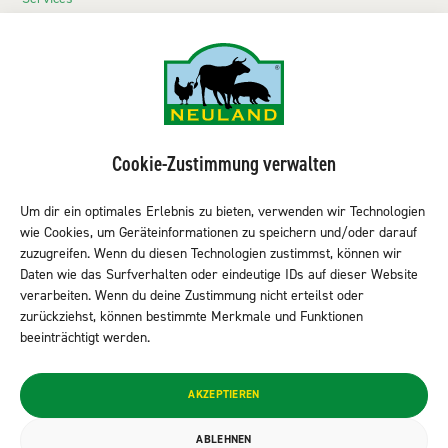
Echte Neuländer
Kontakt
NEULAND-Produkte
Sortiment LEH
Cookie-Zustimmung verwalten
Sortiment Metzgereien
Um dir ein optimales Erlebnis zu bieten, verwenden wir Technologien
Sortiment Kantine & Gastro
wie Cookies, um Geräteinformationen zu speichern und/oder darauf
NEULAND finden
zuzugreifen. Wenn du diesen Technologien zustimmst, können wir
Daten wie das Surfverhalten oder eindeutige IDs auf dieser Website
verarbeiten. Wenn du deine Zustimmung nicht erteilst oder
zurückziehst, können bestimmte Merkmale und Funktionen
Neuland folgen
beeinträchtigt werden.
© 2026 NEULAND Fleischvertriebs GmbH
AKZEPTIEREN
Datenschutzerklärung
ABLEHNEN