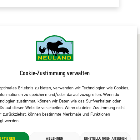
ULAND entdecken
NEULAND-Produkte
Cookie-Zustimmung verwalten
kenzeichen
Sortiment LEH
optimales Erlebnis zu bieten, verwenden wir Technologien wie Cookies,
dukte
Sortiment Metzgereien
nformationen zu speichern und/oder darauf zuzugreifen. Wenn du
vices
Sortiment Kantine & Gastro
nologien zustimmst, können wir Daten wie das Surfverhalten oder
te Neuländer
NEULAND finden
IDs auf dieser Website verarbeiten. Wenn du deine Zustimmung nicht
takt
er zurückziehst, können bestimmte Merkmale und Funktionen
igt werden.
EPTIEREN
ABLEHNEN
EINSTELLUNGEN ANSEHEN