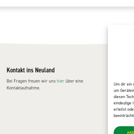
Kontakt ins Neuland
NE
Mar
Bei Fragen freuen wir uns
hier
über eine
Um dir ein 
Pro
Kontaktaufnahme.
um Gerätei
Ser
diesen Tech
Ech
eindeutige 
Kon
erteilst od
beeinträcht
AKZ