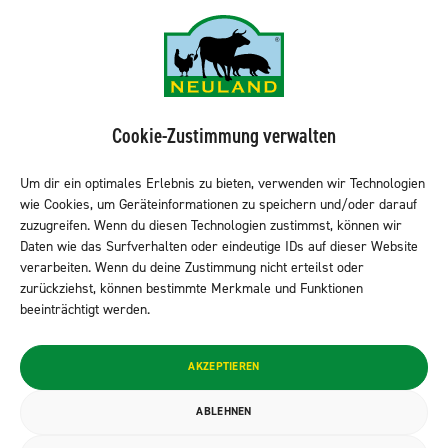
Kontakt
NEULAND-Produkte
Sortiment LEH
Cookie-Zustimmung verwalten
Sortiment Metzgereien
Sortiment Kantine & Gastro
Um dir ein optimales Erlebnis zu bieten, verwenden wir Technologien
wie Cookies, um Geräteinformationen zu speichern und/oder darauf
NEULAND finden
zuzugreifen. Wenn du diesen Technologien zustimmst, können wir
Daten wie das Surfverhalten oder eindeutige IDs auf dieser Website
verarbeiten. Wenn du deine Zustimmung nicht erteilst oder
zurückziehst, können bestimmte Merkmale und Funktionen
Neuland folgen
beeinträchtigt werden.
© 2026 NEULAND Fleischvertriebs GmbH
AKZEPTIEREN
Datenschutzerklärung
ABLEHNEN
Impressum