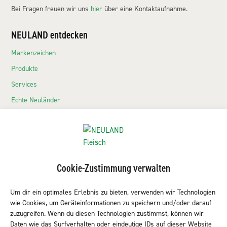
Bei Fragen freuen wir uns
hier
über eine Kontaktaufnahme.
NEULAND entdecken
Markenzeichen
Produkte
Services
Echte Neuländer
Kontakt
NEULAND-Produkte
Sortiment LEH
Cookie-Zustimmung verwalten
Sortiment Metzgereien
Um dir ein optimales Erlebnis zu bieten, verwenden wir Technologien
Sortiment Kantine & Gastro
wie Cookies, um Geräteinformationen zu speichern und/oder darauf
NEULAND finden
zuzugreifen. Wenn du diesen Technologien zustimmst, können wir
Daten wie das Surfverhalten oder eindeutige IDs auf dieser Website