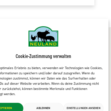
Cookie-Zustimmung verwalten
ULAND entdecken
NEULAND-Produkte
kenzeichen
Sortiment LEH
optimales Erlebnis zu bieten, verwenden wir Technologien wie Cookies,
dukte
Sortiment Metzgereien
nformationen zu speichern und/oder darauf zuzugreifen. Wenn du
vices
Sortiment Kantine & Gastro
nologien zustimmst, können wir Daten wie das Surfverhalten oder
te Neuländer
NEULAND finden
IDs auf dieser Website verarbeiten. Wenn du deine Zustimmung nicht
er zurückziehst, können bestimmte Merkmale und Funktionen
takt
igt werden.
EPTIEREN
ABLEHNEN
EINSTELLUNGEN ANSEHEN