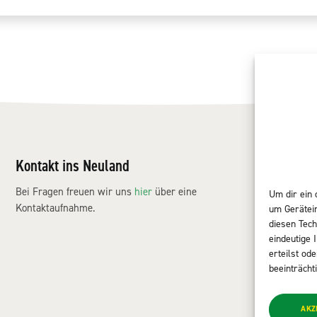
Kontakt ins Neuland
NE
Mar
Bei Fragen freuen wir uns
hier
über eine
Um dir ein 
Pro
Kontaktaufnahme.
um Gerätei
Ser
diesen Tech
Ech
eindeutige 
erteilst od
Kon
beeinträcht
AKZ