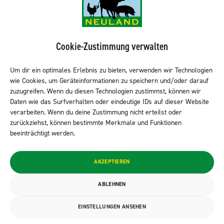
NEULAND-Produkte
Sortiment LEH
Cookie-Zustimmung verwalten
Sortiment Metzgereien
Um dir ein optimales Erlebnis zu bieten, verwenden wir Technologien
Sortiment Kantine & Gastro
wie Cookies, um Geräteinformationen zu speichern und/oder darauf
NEULAND finden
zuzugreifen. Wenn du diesen Technologien zustimmst, können wir
Daten wie das Surfverhalten oder eindeutige IDs auf dieser Website
verarbeiten. Wenn du deine Zustimmung nicht erteilst oder
zurückziehst, können bestimmte Merkmale und Funktionen
Neuland folgen
beeinträchtigt werden.
© 2026 NEULAND Fleischvertriebs GmbH
AKZEPTIEREN
Datenschutzerklärung
ABLEHNEN
Impressum
EINSTELLUNGEN ANSEHEN
Cookie-Richtlinie (EU)