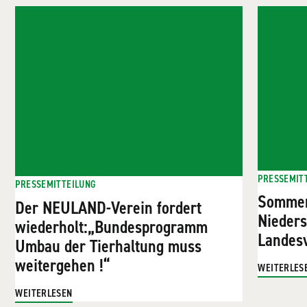
PRESSEMIT
PRESSEMITTEILUNG
Sommer
Der NEULAND-Verein fordert
Nieder
wiederholt:„Bundesprogramm
Landesv
Umbau der Tierhaltung muss
weitergehen !“
WEITERLES
WEITERLESEN