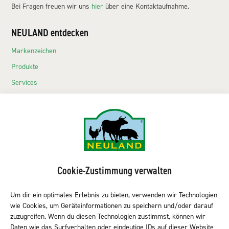
Bei Fragen freuen wir uns
hier
über eine Kontaktaufnahme.
NEULAND entdecken
Markenzeichen
Produkte
Services
Echte Neuländer
Kontakt
NEULAND-Produkte
Sortiment LEH
Cookie-Zustimmung verwalten
Sortiment Metzgereien
Sortiment Kantine & Gastro
Um dir ein optimales Erlebnis zu bieten, verwenden wir Technologien
wie Cookies, um Geräteinformationen zu speichern und/oder darauf
NEULAND finden
zuzugreifen. Wenn du diesen Technologien zustimmst, können wir
Daten wie das Surfverhalten oder eindeutige IDs auf dieser Website