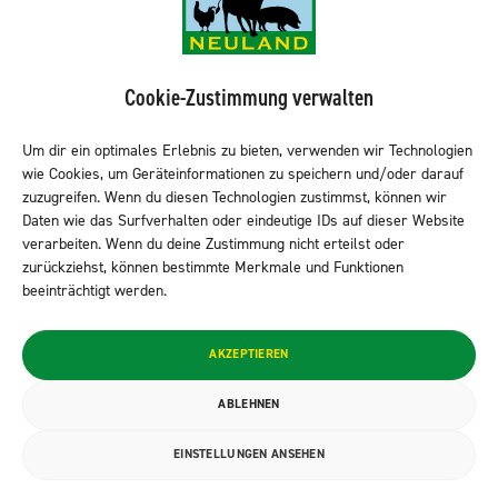
NEULAND-Produkte
Sortiment LEH
Cookie-Zustimmung verwalten
Sortiment Metzgereien
Sortiment Kantine & Gastro
Um dir ein optimales Erlebnis zu bieten, verwenden wir Technologien
wie Cookies, um Geräteinformationen zu speichern und/oder darauf
NEULAND finden
zuzugreifen. Wenn du diesen Technologien zustimmst, können wir
Daten wie das Surfverhalten oder eindeutige IDs auf dieser Website
verarbeiten. Wenn du deine Zustimmung nicht erteilst oder
zurückziehst, können bestimmte Merkmale und Funktionen
Neuland folgen
beeinträchtigt werden.
© 2026 NEULAND Fleischvertriebs GmbH
AKZEPTIEREN
Datenschutzerklärung
ABLEHNEN
Impressum
EINSTELLUNGEN ANSEHEN
Cookie-Richtlinie (EU)