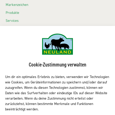
Markenzeichen
Produkte
Services
Echte Neuländer
Kontakt
NEULAND-Produkte
Sortiment LEH
Cookie-Zustimmung verwalten
Sortiment Metzgereien
Sortiment Kantine & Gastro
Um dir ein optimales Erlebnis zu bieten, verwenden wir Technologien
wie Cookies, um Geräteinformationen zu speichern und/oder darauf
NEULAND finden
zuzugreifen. Wenn du diesen Technologien zustimmst, können wir
Daten wie das Surfverhalten oder eindeutige IDs auf dieser Website
verarbeiten. Wenn du deine Zustimmung nicht erteilst oder
zurückziehst, können bestimmte Merkmale und Funktionen
Neuland folgen
beeinträchtigt werden.